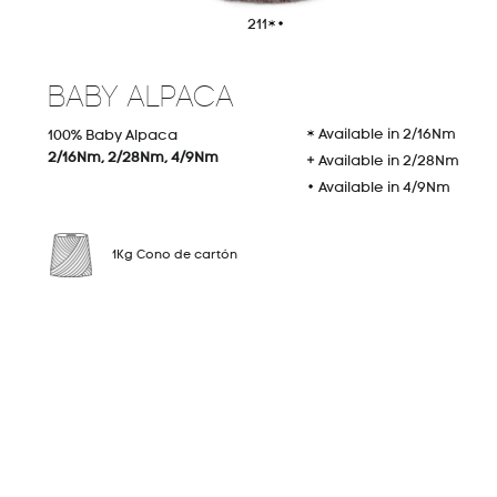
211
BABY ALPACA
Tejido a Máquina
02
Available in 2/16Nm
100% Baby Alpaca
2/16Nm, 2/28Nm, 4/9Nm
Available in 2/28Nm
Available in 4/9Nm
1Kg Cono de cartón