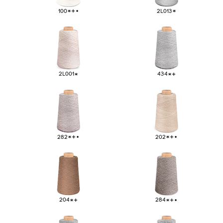
100
2L013
2L001
434
282
202
Michell Labs
05
204
284