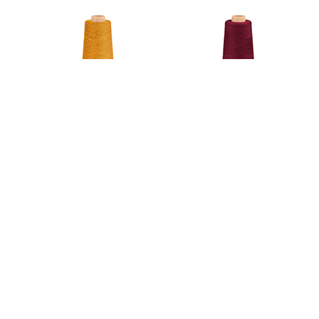
M1825
RJ2015
M2548
M678
Acerca de Michell
La Alpaca
Responsabilidad Social
Contáctanos
BLOG
SMV
View Swatch & Data Sheet
Tejido a Máquina
Colección de Hilados
Terra
Line
Cloud
Line
Organic & Eco
Line
Stock Service
Line
Colores Tendencia
Primavera Verano