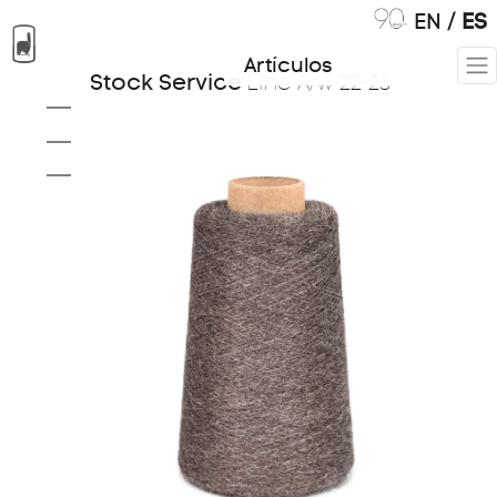
EN
/
ES
Artículos
Stock Service
Line
A/W 22-23
Tops
01