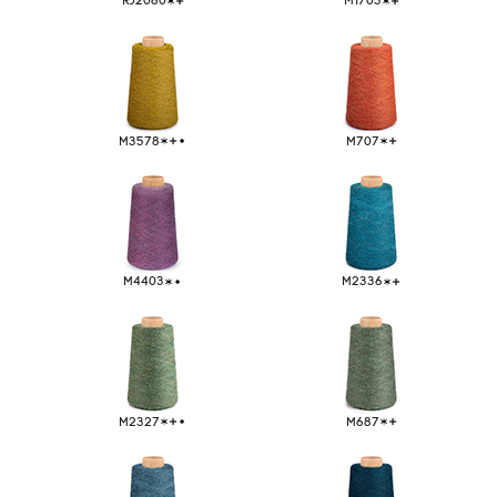
RJ2060
M1703
Michell y Cia. 2020 Todos los derechos reservados
Piensa Alpaca... Piensa Michell
GRUPO MICHELL
M3578
M707
M4403
M2336
M2327
M687