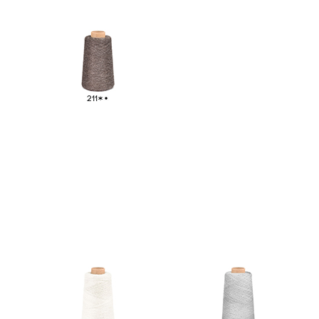
Tejido a Mano
03
211
Stock Service
04