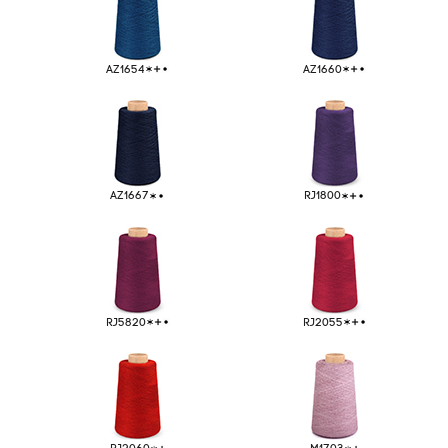
AZ1654
AZ1660
Michell
08
AZ1667
RJ1800
RJ5820
RJ2055