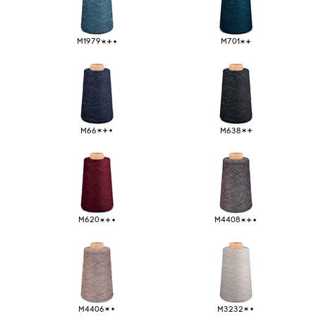
M1979
M701
M66
M638
M620
M4408
M4406
M3232