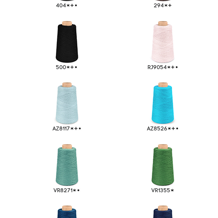
404
294
500
RJ9054
Licencias y
07
Certificaciones
AZ8117
AZ8526
VR8271
VR1355