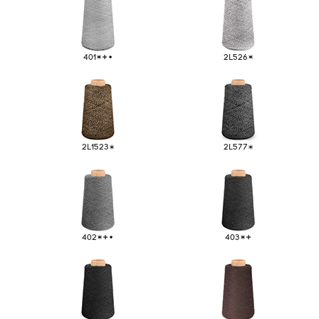
401
2L526
2L1523
2L577
Origins
06
402
403