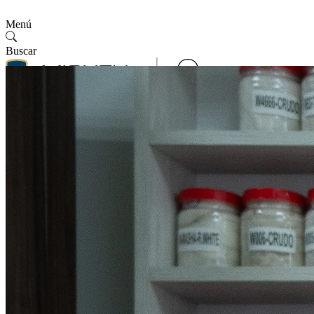
Menú
Buscar
Contáctenos
Síguenos
Contáctenos
SMV
Español