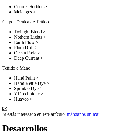
Colores Solidos
>
Melanges
>
Caipo Técnica de Teñido
Twilight Blend
>
Nothern Lights
>
Earth Flow
>
Plum Drift
>
Ocean Fade
>
Deep Current
>
Teñido a Mano
Hand Paint
>
Hand Kettle Dye
>
Sprinkle Dye
>
YJ Technique
>
Huayco
>
Si estás interesado en este artículo,
mándanos un mail
Desarrollos