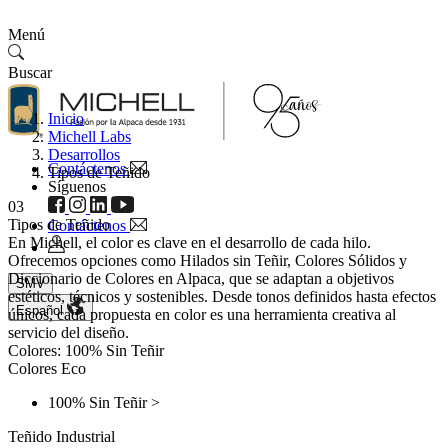
Menú
Buscar
Inicio
Michell Labs
Desarrollos
Contáctenos
Tipos de Teñido
Síguenos
03
Tipos de Teñido
Contáctenos
En Michell, el color es clave en el desarrollo de cada hilo.
Ofrecemos opciones como Hilados sin Teñir, Colores Sólidos y
Diccionario de Colores en Alpaca, que se adaptan a objetivos
SMV
estéticos, técnicos y sostenibles. Desde tonos definidos hasta efectos
Español
únicos, cada propuesta en color es una herramienta creativa al
servicio del diseño.
Colores:
100% Sin Teñir
Colores Eco
100% Sin Teñir
>
Teñido Industrial