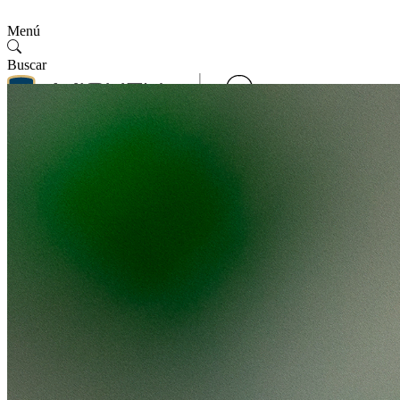
Menú
Buscar
Contáctenos
Síguenos
Contáctenos
SMV
Español