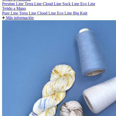
Prestige Line
Terra Line
Cloud Line
Sock Line
Eco Line
Tejido a Mano
Pure Line
Terra Line
Cloud Line
Eco Line
Big Knit
Más información