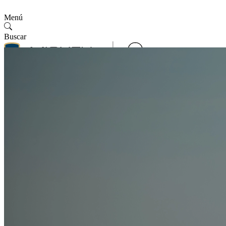
Menú
Buscar
Contáctenos
Síguenos
Contáctenos
SMV
Español